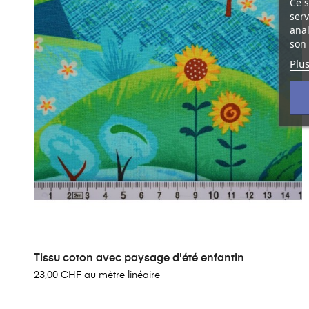
Ce s
serv
anal
son 
Plus
Tissu coton avec paysage d'été enfantin
23,00 CHF au mètre linéaire