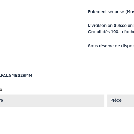
Paiement sécurisé (Ma
Livraison en Suisse u
Gratuit dès 100.- d'ach
Sous réserve de disponi
LFALAMES28MM
e
te
Pièce