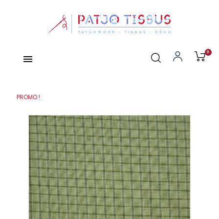
0
PROMO !
PROMO !