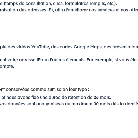
 (temps de consultation, clics, formulaires remplis, etc.).
ation des adresses IP), afin d'améliorer nos services et nos offr
mple des vidéos YouTube, des cartes Google Maps, des présentation
rent votre adresse IP ou d'autres éléments. Par exemple, si vous ê
compte.
ont conservées comme suit, selon leur type :
 et nous avons fixé une durée de rétention de 26 mois.
 ..), vos données sont anonymisées au maximum 30 mois dès la dernièr