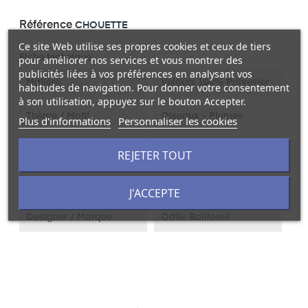
Référence
CHOUETTE
Ce site Web utilise ses propres cookies et ceux de tiers
Fiche technique
pour améliorer nos services et vous montrer des
publicités liées à vos préférences en analysant vos
Matière
Velours 100% Polyester
habitudes de navigation. Pour donner votre consentement
à son utilisation, appuyez sur le bouton Accepter.
Thème / Motif
Oiseaux - Plumes
Plus d'informations
Personnaliser les cookies
Couleur
Vert
REJETER TOUT
Unité De Vente
Panneau
J'ACCEPTE
Designer / Marque
Odile Bailloeul