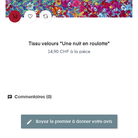
Tissu velours "Une nuit en roulotte"
Prix
14,90 CHF à la pièce
chat
Commentaires (0)
edit
Soyez le premier à donner votre avis