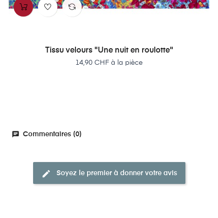
Tissu velours "Une nuit en roulotte"
Prix
14,90 CHF à la pièce
chat
Commentaires (0)
edit
Soyez le premier à donner votre avis