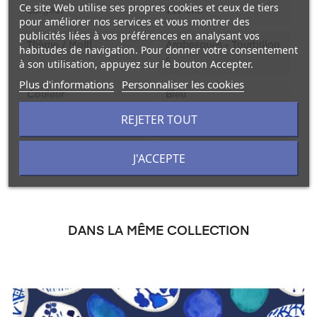
Ce site Web utilise ses propres cookies et ceux de tiers
Largeur
110 cm.
pour améliorer nos services et vous montrer des
publicités liées à vos préférences en analysant vos
Thème / Motif
Arabesques - Tourbillon
habitudes de navigation. Pour donner votre consentement
s
à son utilisation, appuyez sur le bouton Accepter.
Plus d'informations
Personnaliser les cookies
Couleur
Bleu
REJETER TOUT
Unité De Vente
Au mètre linéaire
J'ACCEPTE
DANS LA MÊME COLLECTION