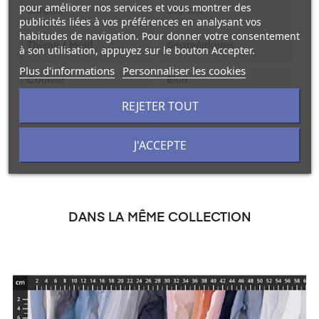
pour améliorer nos services et vous montrer des
Largeur
110 cm.
publicités liées à vos préférences en analysant vos
habitudes de navigation. Pour donner votre consentement
Thème / Motif
Géométriques
à son utilisation, appuyez sur le bouton Accepter.
Plus d'informations
Personnaliser les cookies
Couleur
Bleu
REJETER TOUT
Unité De Vente
Au mètre linéaire
J'ACCEPTE
DANS LA MÊME COLLECTION