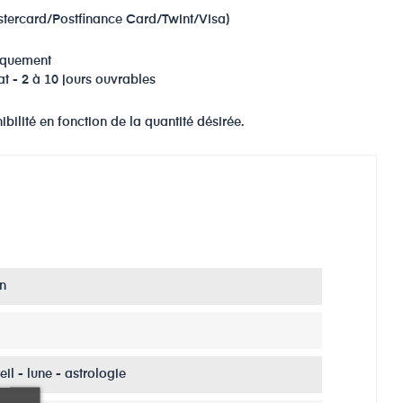
stercard/Postfinance Card/Twint/Visa)
niquement
at - 2 à 10 jours ouvrables
bilité en fonction de la quantité désirée.
n
leil - lune - astrologie