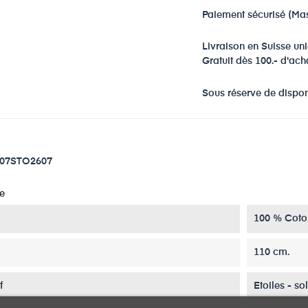
Paiement sécurisé (Ma
Livraison en Suisse u
Gratuit dès 100.- d'ach
Sous réserve de disponi
07STO2607
e
100 % Coto
110 cm.
f
Etoiles - so