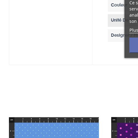
Ce s
Couleur
serv
anal
son 
Unité De Ven
Plus
Designer / 