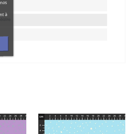
 nos
nt à
néaire