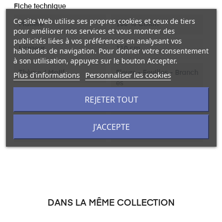
Fiche technique
Ce site Web utilise ses propres cookies et ceux de tiers
Matière
100 % Coton
pour améliorer nos services et vous montrer des
publicités liées à vos préférences en analysant vos
Largeur
110 cm.
habitudes de navigation. Pour donner votre consentement
à son utilisation, appuyez sur le bouton Accepter.
Thème / Motif
Fleurs - Feuilles - Branch
Plus d'informations
Personnaliser les cookies
es
REJETER TOUT
Couleur
Violet
J'ACCEPTE
Unité De Vente
Au mètre linéaire
DANS LA MÊME COLLECTION