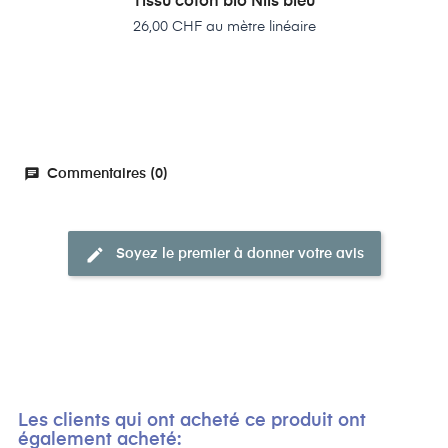
Tissu coton bio Nils bleu
Prix
26,00 CHF au mètre linéaire
chat
Commentaires (0)
edit
Soyez le premier à donner votre avis
Les clients qui ont acheté ce produit ont
également acheté: