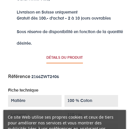
Livraison en Suisse uniquement
Gratuit dès 100.- d'achat - 2 à 10 jours ouvrables
Sous réserve de disponibilité en fonction de la quantité
désirée.
DÉTAILS DU PRODUIT
Référence
2166ZWT2406
Fiche technique
Matière
100 % Coton
Largeur
110 cm.
Ce site Web utilise ses propres cookies et ceux de tiers
pour améliorer nos services et vous montrer des
publicités liées à vos préférences en analysant vos
Thème / Motif
Abstrait