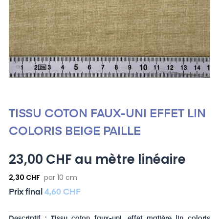
TISSU COTON FAUX-UNI EFFET LIN
COLORIS BEIGE PAILLE
23,00 CHF au mètre linéaire
2,30 CHF
par 10 cm
Prix ​​final
4,60 CHF
Descriptif : Tissu coton faux-uni, effet matière lin coloris