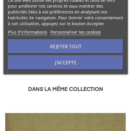
Ce site Web utilise ses propres cookies et ceux de tiers
Largeur
110 cm.
pour améliorer nos services et vous montrer des
publicités liées à vos préférences en analysant vos
habitudes de navigation. Pour donner votre consentement
Thème / Motif
Faux-unis
à son utilisation, appuyez sur le bouton Accepter.
Plus d'informations
Personnaliser les cookies
Couleur
Beige
REJETER TOUT
Unité De Vente
Au mètre linéaire
J'ACCEPTE
DANS LA MÊME COLLECTION