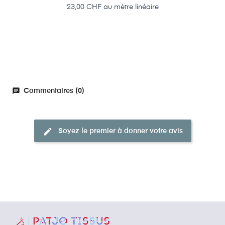
Prix
23,00 CHF au mètre linéaire
chat
Commentaires (0)
edit
Soyez le premier à donner votre avis