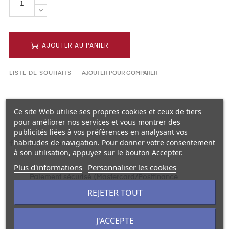
AJOUTER AU PANIER
LISTE DE SOUHAITS
AJOUTER POUR COMPARER
Ce site Web utilise ses propres cookies et ceux de tiers
pour améliorer nos services et vous montrer des
publicités liées à vos préférences en analysant vos
habitudes de navigation. Pour donner votre consentement
à son utilisation, appuyez sur le bouton Accepter.
Plus d'informations
Personnaliser les cookies
Paiement sécurisé (Mastercard/Postfinance
REJETER TOUT
Card/Twint/Visa)
J'ACCEPTE
Livraison en Suisse uniquement